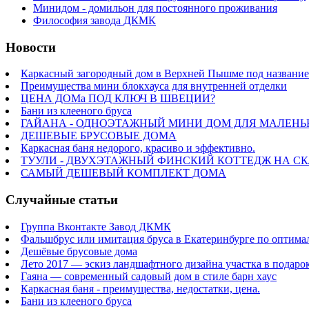
Минидом - домильон для постоянного проживания
Философия завода ДКМК
Новости
Каркасный загородный дом в Верхней Пышме под название
Преимущества мини блокхауса для внутренней отделки
ЦЕНА ДОМа ПОД КЛЮЧ В ШВЕЦИИ?
Бани из клееного бруса
ГАЙАНА - ОДНОЭТАЖНЫЙ МИНИ ДОМ ДЛЯ МАЛЕНЬ
ДЕШЕВЫЕ БРУСОВЫЕ ДОМА
Каркасная баня недорого, красиво и эффективно.
ТУУЛИ - ДВУХЭТАЖНЫЙ ФИНСКИЙ КОТТЕДЖ НА С
САМЫЙ ДЕШЕВЫЙ КОМПЛЕКТ ДОМА
Cлучайные статьи
Группа Вконтакте Завод ДКМК
Фальшбрус или имитация бруса в Екатеринбурге по оптима
Дешёвые брусовые дома
Лето 2017 — эскиз ландшафтного дизайна участка в подарок
Гаяна — современный садовый дом в стиле барн хаус
Каркасная баня - преимущества, недостатки, цена.
Бани из клееного бруса