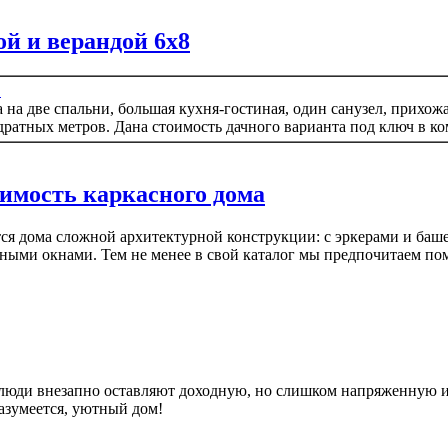
й и верандой 6х8
"
 на две спальни, большая кухня-гостиная, один санузел, прихож
дратных метров. Дана стоимость дачного варианта под ключ в к
имость каркасного дома
ятся дома сложной архитектурной конструкции: с эркерами и ба
ыми окнами. Тем не менее в свой каталог мы предпочитаем по
 люди внезапно оставляют доходную, но слишком напряженную и 
азумеется, уютный дом!