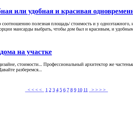
бная или удобная и красивая одновремен
о соотношению полезная площадь/ стоимость и у одноэтажного, 
порции мансарды выбрать, чтобы дом был и красивым, и удобны
дома на участке
изайне, стоимости... Профессиональный архитектор же частеньк
авайте разберемся...
< < < <
1
2
3
4
5
6
7
8
9
10
11
> > > >