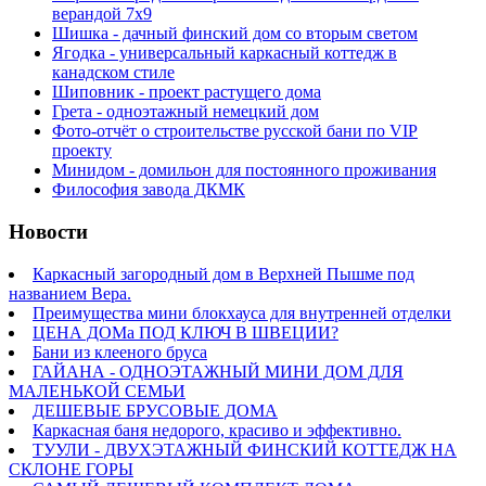
верандой 7х9
Шишка - дачный финский дом со вторым светом
Ягодка - универсальный каркасный коттедж в
канадском стиле
Шиповник - проект растущего дома
Грета - одноэтажный немецкий дом
Фото-отчёт о строительстве русской бани по VIP
проекту
Минидом - домильон для постоянного проживания
Философия завода ДКМК
Новости
Каркасный загородный дом в Верхней Пышме под
названием Вера.
Преимущества мини блокхауса для внутренней отделки
ЦЕНА ДОМа ПОД КЛЮЧ В ШВЕЦИИ?
Бани из клееного бруса
ГАЙАНА - ОДНОЭТАЖНЫЙ МИНИ ДОМ ДЛЯ
МАЛЕНЬКОЙ СЕМЬИ
ДЕШЕВЫЕ БРУСОВЫЕ ДОМА
Каркасная баня недорого, красиво и эффективно.
ТУУЛИ - ДВУХЭТАЖНЫЙ ФИНСКИЙ КОТТЕДЖ НА
СКЛОНЕ ГОРЫ