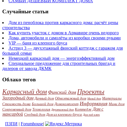
САМЫЙ ДЕШЕВЫЙ КОМПЛЕКТ ДОМА
Cлучайные статьи
Дом из пеноблока против каркасного дома: расчёт цены
строительства
Как купить участок с домом в Армавире очень недорого
Дома, автомобили и самолёты из коробки своими руками
VIP — баня из клееного бруса
Астрид 3 — двухэтажный финский коттедж с гаражом для
большой семьи
Немецкий каркасный дом — энергоэффективный дом
Специальное предложение для строительных бригад и
дилеров от завода ДКМК
Облако тегов
Каркасный дом
Проекты
Финский дом
Загородный дом
Дачный дом
Одноэтажный дом
Материалы
Малый дом
Информация
Стоимость дома
Большой дом
Домокомплект
Мини дом
Дом с
Современный дом
Технология
Коттедж
Двухэтажный дом
мансардой
Средний дом
Дом из клееного бруса
Дом под ключ
ПЗПИ
|
Forumhouse
|